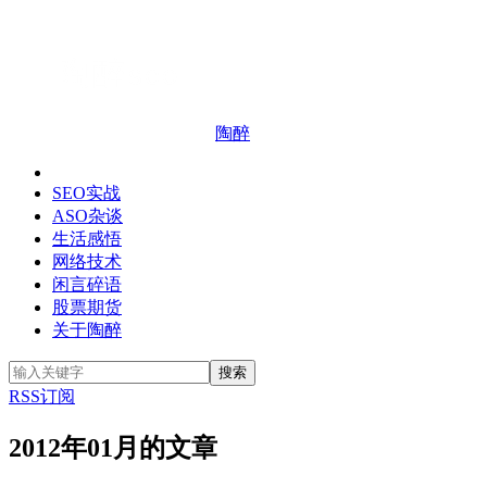
陶醉
SEO实战
ASO杂谈
生活感悟
网络技术
闲言碎语
股票期货
关于陶醉
RSS订阅
2012年01月的文章