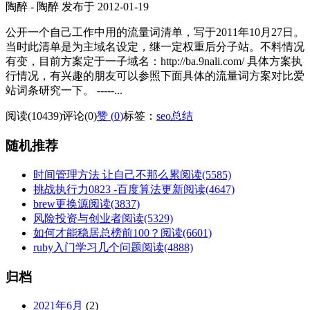
陶醉 - 陶醉 发布于 2012-01-19
公开一个自己工作中用的流量词清单，写于2011年10月27日。
当时此清单是为主域名设定，继一定权重后分子站。不料情况
有变，目前方案定于一子域名：http://ba.9nali.com/ 具体方案执
行情况，有兴趣的朋友可以参照下面具体的流量词方案对比爱
站词条研究一下。 -----...
阅读(10439)
评论(0)
赞 (
0
)
标签：
seo总结
随机推荐
时间管理方法 让自己不那么累
阅读(5585)
挑战执行力0823 -百度算法更新
阅读(4647)
brew更换源
阅读(3837)
风险投资与创业者
阅读(5329)
如何才能稳居总榜前100？
阅读(6601)
ruby入门学习几个问题
阅读(4888)
归档
2021年6月
(2)