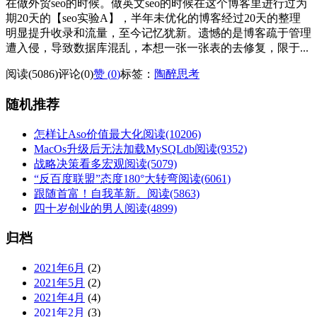
在做外贸seo的时候。做英文seo的时候在这个博客里进行过为
期20天的【seo实验A】，半年未优化的博客经过20天的整理
明显提升收录和流量，至今记忆犹新。遗憾的是博客疏于管理
遭入侵，导致数据库混乱，本想一张一张表的去修复，限于...
阅读(5086)
评论(0)
赞 (
0
)
标签：
陶醉思考
随机推荐
怎样让Aso价值最大化
阅读(10206)
MacOs升级后无法加载MySQLdb
阅读(9352)
战略决策看多宏观
阅读(5079)
“反百度联盟”态度180°大转弯
阅读(6061)
跟随首富！自我革新。
阅读(5863)
四十岁创业的男人
阅读(4899)
归档
2021年6月
(2)
2021年5月
(2)
2021年4月
(4)
2021年2月
(3)