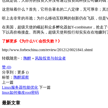
也就是说，大部分的投资人并没有通过投资高科技公司赚到钱；
这意味着什么？首先，它符合著名的二八定律，无可厚非；其
听上去非常的吊诡；为什么移动互联网的创新仍在飞跃，但是
在美国，超级天使的崛起和众多孵化器如Y-combinato
下以高价格接盘。而两头，超级天使和投行却实实在在地赚到
了解更多《为什么VC会投失败？》
http://www.forbeschina.com/review/201212/0021841.shtml
转载随意~：
陶醉
»
风险投资与创业者
赞 (
0
)
分享到：
更多
(
)
标签：
陶醉观察
上一篇
Linux服务器性能优化
下一篇
linux如何修改root密码
最新文章