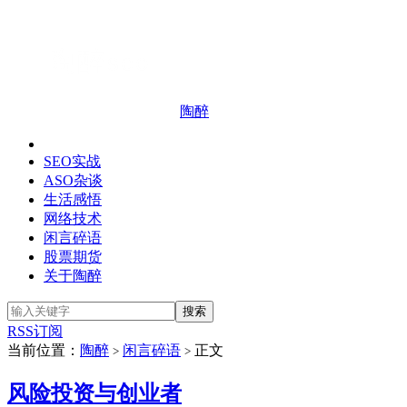
陶醉
SEO实战
ASO杂谈
生活感悟
网络技术
闲言碎语
股票期货
关于陶醉
RSS订阅
当前位置：
陶醉
闲言碎语
正文
>
>
风险投资与创业者