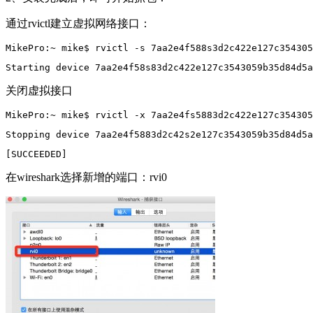
通过rvictl建立虚拟网络接口：
MikePro:~ mike$ rvictl -s 7aa2e4f588s3d2c422e127c354305
Starting device 7aa2e4f58s83d2c422e127c3543059b35d84d5a
关闭虚拟接口
MikePro:~ mike$ rvictl -x 7aa2e4fs5883d2c422e127c354305
Stopping device 7aa2e4f5883d2c42s2e127c3543059b35d84d5a
[SUCCEEDED]
在wireshark选择新增的端口：rvi0