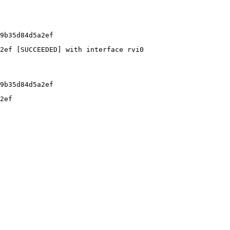
9b35d84d5a2ef
2ef [SUCCEEDED] with interface rvi0
9b35d84d5a2ef
2ef