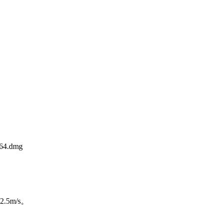
64.dmg
5m/s。