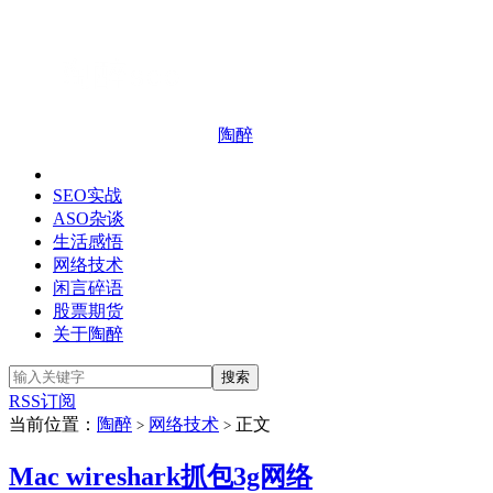
陶醉
SEO实战
ASO杂谈
生活感悟
网络技术
闲言碎语
股票期货
关于陶醉
RSS订阅
当前位置：
陶醉
网络技术
正文
>
>
Mac wireshark抓包3g网络